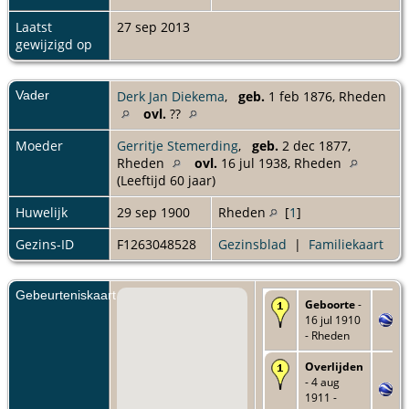
Laatst
27 sep 2013
gewijzigd op
Vader
Derk Jan Diekema
,
geb.
1 feb 1876, Rheden
ovl.
??
Moeder
Gerritje Stemerding
,
geb.
2 dec 1877,
Rheden
ovl.
16 jul 1938, Rheden
(Leeftijd 60 jaar)
Huwelijk
29 sep 1900
Rheden
[
1
]
Gezins-ID
F1263048528
Gezinsblad
|
Familiekaart
Gebeurteniskaart
Geboorte
-
16 jul 1910
- Rheden
Overlijden
- 4 aug
1911 -