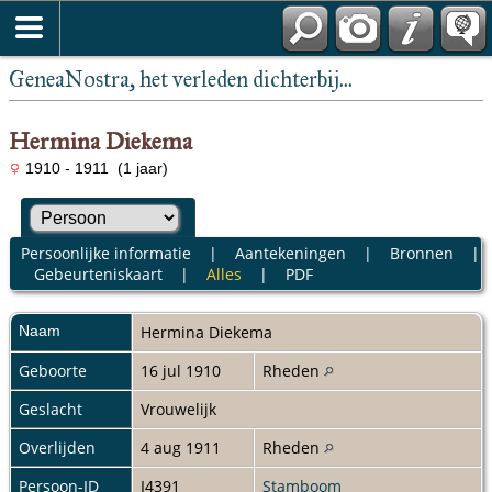
GeneaNostra, het verleden dichterbij...
Hermina Diekema
1910 - 1911 (1 jaar)
Persoonlijke informatie
|
Aantekeningen
|
Bronnen
|
Gebeurteniskaart
|
Alles
|
PDF
Naam
Hermina
Diekema
Geboorte
16 jul 1910
Rheden
Geslacht
Vrouwelijk
Overlijden
4 aug 1911
Rheden
Persoon-ID
I4391
Stamboom