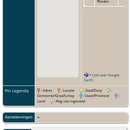
Rheden
=
Link naar Google
Earth
Pin Legenda
: Adres
: Locatie
: Stad/Dorp
:
Gemeente/Graafschap
: Staat/Provincie
:
Land
: Nog niet ingesteld
Aantekeningen