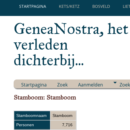
STARTPAGINA
KETS/KETZ
BOSVELD
LIE
GeneaNostra, het
verleden
dichterbij...
Startpagina
Zoek
Aanmelden
Zoek
Stamboom: Stamboom
Stamboomnaam
Stamboom
Personen
7,716