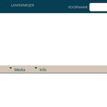
T
LANFERMEIJER
VOORNAAM:
Media
Info