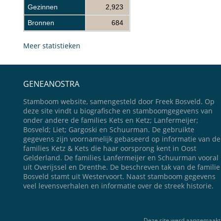
Gezinnen
2,923
Bronnen
684
Meer statistieken
GENEANOSTRA
Stamboom website, samengesteld door Freek Bosveld. Op
deze site vindt u biografische en stamboomgegevens van
onder andere de families Kets en Ketz; Lanfermeijer;
Bosveld; Liet; Gargoski en Schuurman. De gebruikte
gegevens zijn voornamelijk gebaseerd op informatie van de
families Ketz & Kets die haar oorsprong kent in Oost
Gelderland. De families Lanfermeijer en Schuurman vooral
uit Overijssel en Drenthe. De beschreven tak van de familie
Bosveld stamt uit Westervoort. Naast stamboom gegevens
veel levensverhalen en informatie over de streek historie.
Deze site werd aangemaakt