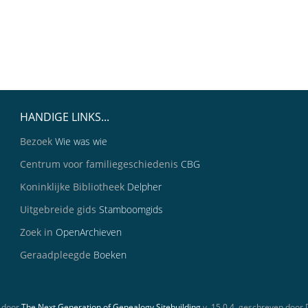
HANDIGE LINKS...
Bezoek
Wie was wie
Centrum voor familiegeschiedenis
CBG
Koninklijke Bibliotheek
Delpher
Uitgebreide gids
Stamboomgids
Zoek in
OpenArchieven
Geraadpleegde
Boeken
 door
The Next Generation of Genealogy Sitebuilding
v. 15.0.4, geschreven door