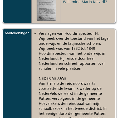
Willemina Maria Ketz dl2
1832 -
Putten
Kind -
Willem
Moll
- ca.
1834 -
Aantekeningen
Verslagen van Hoofdinspecteur H.
Putten
Wijnbeek over de toestand van het lager
onderwijs en de latijnsche scholen.
Kind -
Wijnbeek was van 1832 tot 1849
Pieter
Hoofdinspecteur van het onderwijs in
Johannes
Moll
- 29
Nederland. Hij reisde door heel
feb 1836 -
Nederland en schreef rapporten over
Putten
scholen in vele plaatsen.
Kind -
NEDER-VELUWE
Warnar
Van Ermelo de reis noordwaarts
Moll
- ca.
voortzettende kwam ik weder op de
1838 -
NederVeluwe, eerst in de gemeente
Putten
Putten, vervolgens in de gemeente
Kind -
Hoevelaken, den eindpaal van mijn
Aaltje Moll
schoolbezoek in het tweede district. In
- 30 apr
het eenige dorp der gemeente Putten,
1841 -