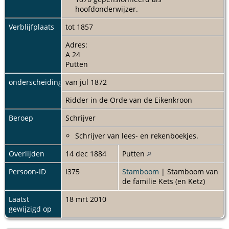
hoofdonderwijzer.
Verblijfplaats
tot 1857
Adres:
A 24
Putten
onderscheiding
van jul 1872
Ridder in de Orde van de Eikenkroon
Beroep
Schrijver
Schrijver van lees- en rekenboekjes.
Overlijden
14 dec 1884
Putten
Persoon-ID
I375
Stamboom
| Stamboom van
de familie Kets (en Ketz)
Laatst
18 mrt 2010
gewijzigd op