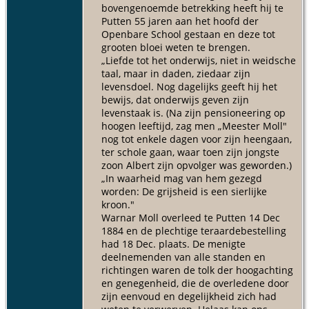
bovengenoemde betrekking heeft hij te
Putten 55 jaren aan het hoofd der
Openbare School gestaan en deze tot
grooten bloei weten te brengen.
„Liefde tot het onderwijs, niet in weidsche
taal, maar in daden, ziedaar zijn
levensdoel. Nog dagelijks geeft hij het
bewijs, dat onderwijs geven zijn
levenstaak is. (Na zijn pensioneering op
hoogen leeftijd, zag men „Meester Moll"
nog tot enkele dagen voor zijn heengaan,
ter schole gaan, waar toen zijn jongste
zoon Albert zijn opvolger was geworden.)
„In waarheid mag van hem gezegd
worden: De grijsheid is een sierlijke
kroon."
Warnar Moll overleed te Putten 14 Dec
1884 en de plechtige teraardebestelling
had 18 Dec. plaats. De menigte
deelnemenden van alle standen en
richtingen waren de tolk der hoogachting
en genegenheid, die de overledene door
zijn eenvoud en degelijkheid zich had