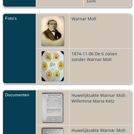
Earth
mei 1825 -
Putten
Kind - Dirk
Foto's
Warnar Moll
Bernardus
Moll
- 3 okt
1826 -
Putten
Kind -
Antonie
1874-11-06 De 6 zonen
Willem
zonder Warnar Moll
Moll
- 13
mrt 1828 -
Putten
Kind -
Gerbrand
Hendrik
Documenten
Huwelijksakte Warnar Moll-
Moll
- 5
Willemina Maria Ketz
dec 1829 -
Putten
Kind - Jan
Dirk
Roelof
Huwelijksakte Warnar Moll-
Moll
- 6 jan