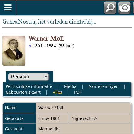
GeneaNostra, het verleden dichterbij...
Warnar Moll
1801 - 1884 (83 jaar)
Persoonlijke informatie
|
Media
|
Aantekeningen
|
Gebeurteniskaart
|
Alles
|
PDF
Naam
Warnar
Moll
Geboorte
6 nov 1801
Nigtevecht
Geslacht
Mannelijk