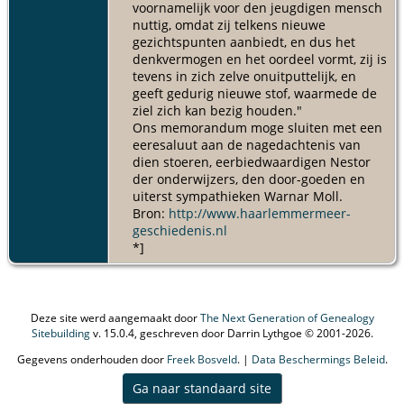
voornamelijk voor den jeugdigen mensch
nuttig, omdat zij telkens nieuwe
gezichtspunten aanbiedt, en dus het
denkvermogen en het oordeel vormt, zij is
tevens in zich zelve onuitputtelijk, en
geeft gedurig nieuwe stof, waarmede de
ziel zich kan bezig houden."
Ons memorandum moge sluiten met een
eeresaluut aan de nagedachtenis van
dien stoeren, eerbiedwaardigen Nestor
der onderwijzers, den door-goeden en
uiterst sympathieken Warnar Moll.
Bron:
http://www.haarlemmermeer-
geschiedenis.nl
*]
Deze site werd aangemaakt door
The Next Generation of Genealogy
Sitebuilding
v. 15.0.4, geschreven door Darrin Lythgoe © 2001-2026.
Gegevens onderhouden door
Freek Bosveld
. |
Data Beschermings Beleid
.
Ga naar standaard site