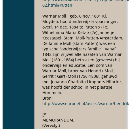
02.html#Putten
Warnar Moll : geb. 6 nov. 1801 Kl.
Muyden, hoofdonderwijzer,voorzanger,
overl. 14 dec. 1884 te Putten x (1e)
Wilhelmina Maria Ketz x (2e) Jannetje
Koestapel. Stam: Moll-Putten-Amsterdam.
De familie Moll (stam Putten) was een
typische "onderwijzers familie". Vanaf
1842 zijn vrijwel alle nazaten van Warnar
Moll (1801-1884) betrokken (geweest) bij
onderwijs en educatie. Een oom van
Warnar Moll, broer van Hendrik Moll,
Gerrit ( Gart) Moll (1756-1806), gehuwd
met Johanna Charlotta Limphers Hilbrink,
was hoofd der school in het plaatsje
Hummelo.
Bron:
http://www.euronet.nl/users/warnar/hendrik
[*
MEMORANDUM.
(Vervolg.)