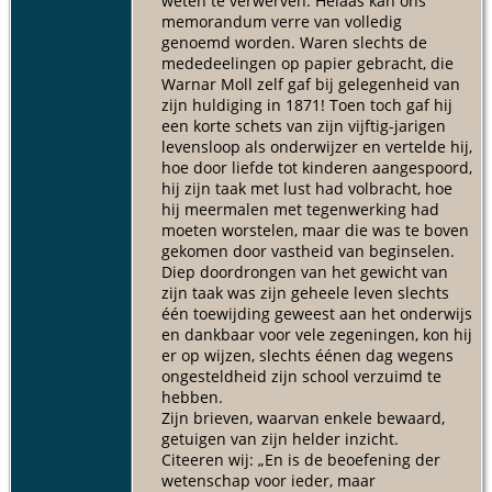
weten te verwerven. Helaas kan ons
memorandum verre van volledig
genoemd worden. Waren slechts de
mededeelingen op papier gebracht, die
Warnar Moll zelf gaf bij gelegenheid van
zijn huldiging in 1871! Toen toch gaf hij
een korte schets van zijn vijftig-jarigen
levensloop als onderwijzer en vertelde hij,
hoe door liefde tot kinderen aangespoord,
hij zijn taak met lust had volbracht, hoe
hij meermalen met tegenwerking had
moeten worstelen, maar die was te boven
gekomen door vastheid van beginselen.
Diep doordrongen van het gewicht van
zijn taak was zijn geheele leven slechts
één toewijding geweest aan het onderwijs
en dankbaar voor vele zegeningen, kon hij
er op wijzen, slechts éénen dag wegens
ongesteldheid zijn school verzuimd te
hebben.
Zijn brieven, waarvan enkele bewaard,
getuigen van zijn helder inzicht.
Citeeren wij: „En is de beoefening der
wetenschap voor ieder, maar