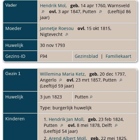
Vader
Hendrik Mol
,
geb.
14 apr 1760, Warnsveld
ovl.
3 apr 1847, Putten
(Leeftijd 86
jaar)
Moeder
Jannetje Roesou
ovl.
15 okt 1815,
Nigtevecht
Huwelijk
30 nov 1793
Gezins-ID
F94
Gezinsblad
|
Familiekaart
Gezin 1
Willemina Maria Ketz
,
geb.
20 dec 1797,
Angerlo
ovl.
23 mrt 1857, Putten
(Leeftijd 59 jaar)
Huwelijk
3 jun 1823
Putten
Type: burgerlijk huwelijk
Kinderen
1.
Hendrik Jan Moll
,
geb.
23 feb 1824,
Putten
ovl.
8 mei 1878, Delft
(Leeftijd 54 jaar)
2.
Arend Albert Moll
,
geb.
22 mei 1825,