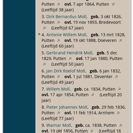
Putten
ovl.
7 apr 1864, Putten
(Leeftijd 38 jaar)
3.
Dirk Bernardus Moll
,
geb.
3 okt 1826,
Putten
ovl.
19 nov 1893, Bredevoort
(Leeftijd 67 jaar)
+
4.
Antonie Willem Moll
,
geb.
13 mrt 1828,
Putten
ovl.
19 okt 1888, Doeveren
(Leeftijd 60 jaar)
5.
Gerbrand Hendrik Moll
,
geb.
5 dec
1829, Putten
ovl.
17 jan 1880, Putten
(Leeftijd 50 jaar)
6.
Jan Dirk Roelof Moll
,
geb.
6 jan 1832,
Putten
ovl.
1 jul 1881, Deventer
(Leeftijd 49 jaar)
7.
Willem Moll
,
geb.
ca. 1834, Putten
ovl.
17 apr 1854, Putten
(Leeftijd 20
jaar)
8.
Pieter Johannes Moll
,
geb.
29 feb 1836,
Putten
ovl.
11 feb 1914, Arnhem
(Leeftijd 77 jaar)
9.
Warnar Moll
,
geb.
ca. 1838, Putten
ovl.
19 okt 1856, Putten
(Leeftijd 18