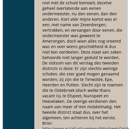
niet met de school bemoeit, dezelve
geheel overlatende aan eenen
ondermeester, nu den eenen, dan den
anderen. Kort vóór mijne komst was er
een, met name van Zevenbergen,
vertrokken, en vervangen door eenen, die
ondermeester was geweest te
Amerongen, doch wien alles nog vreemd
was en over wiens geschiktheid ik dus
niet kon oordeelen. Deze staat van zaken
behoorde niet langer geduld te worden.
De slotsom van dit verslag des tweeden
districts is deze: Er zijn slechts weinige
scholen, die zeer goed mogen genaamd
worden; zij zijn die te Terwolde, Epe,
Heerden en Putten. Slecht zijn te noemen
die te Oldebroek (doch welke thans
vacant is), te Elspeet, Nunspeet en
Hoevelaken. De overige verdienen den
naam van meer of min middelmatig. Het
tweede district staat dus, over het
algemeen, ten achteren bij het eerste.
Bron:
http://www.xs4all.nl/~remery/Wijnbeek/Gel