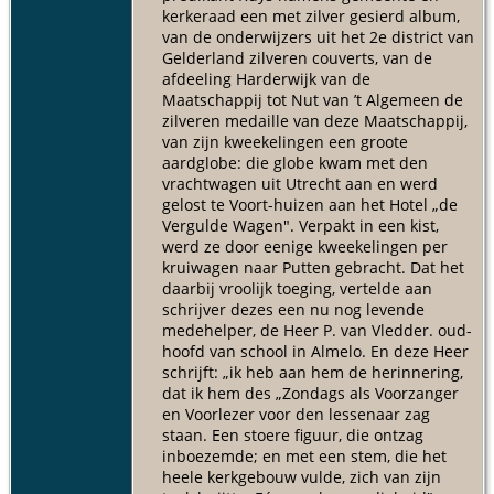
kerkeraad een met zilver gesierd album,
van de onderwijzers uit het 2e district van
Gelderland zilveren couverts, van de
afdeeling Harderwijk van de
Maatschappij tot Nut van ’t Algemeen de
zilveren medaille van deze Maatschappij,
van zijn kweekelingen een groote
aardglobe: die globe kwam met den
vrachtwagen uit Utrecht aan en werd
gelost te Voort-huizen aan het Hotel „de
Vergulde Wagen". Verpakt in een kist,
werd ze door eenige kweekelingen per
kruiwagen naar Putten gebracht. Dat het
daarbij vroolijk toeging, vertelde aan
schrijver dezes een nu nog levende
medehelper, de Heer P. van Vledder. oud-
hoofd van school in Almelo. En deze Heer
schrijft: „ik heb aan hem de herinnering,
dat ik hem des „Zondags als Voorzanger
en Voorlezer voor den lessenaar zag
staan. Een stoere figuur, die ontzag
inboezemde; en met een stem, die het
heele kerkgebouw vulde, zich van zijn