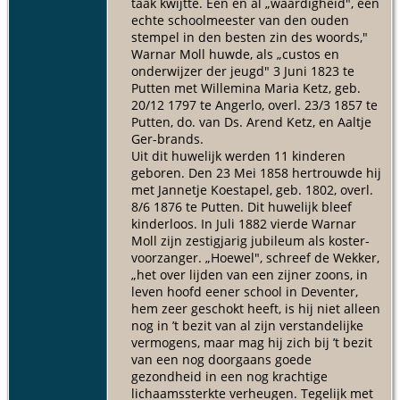
taak kwijtte. Eén en al „waardigheid", een
echte schoolmeester van den ouden
stempel in den besten zin des woords,"
Warnar Moll huwde, als „custos en
onderwijzer der jeugd" 3 Juni 1823 te
Putten met Willemina Maria Ketz, geb.
20/12 1797 te Angerlo, overl. 23/3 1857 te
Putten, do. van Ds. Arend Ketz, en Aaltje
Ger-brands.
Uit dit huwelijk werden 11 kinderen
geboren. Den 23 Mei 1858 hertrouwde hij
met Jannetje Koestapel, geb. 1802, overl.
8/6 1876 te Putten. Dit huwelijk bleef
kinderloos. In Juli 1882 vierde Warnar
Moll zijn zestigjarig jubileum als koster-
voorzanger. „Hoewel", schreef de Wekker,
„het over lijden van een zijner zoons, in
leven hoofd eener school in Deventer,
hem zeer geschokt heeft, is hij niet alleen
nog in ’t bezit van al zijn verstandelijke
vermogens, maar mag hij zich bij ’t bezit
van een nog doorgaans goede
gezondheid in een nog krachtige
lichaamssterkte verheugen. Tegelijk met