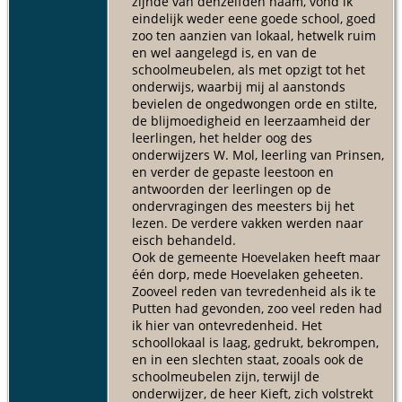
zijnde van denzelfden naam, vond ik
Putten
eindelijk weder eene goede school, goed
zoo ten aanzien van lokaal, hetwelk ruim
Kind -
en wel aangelegd is, en van de
Aalbert
schoolmeubelen, als met opzigt tot het
Moll
- 19
mrt 1843 -
onderwijs, waarbij mij al aanstonds
Putten
bevielen de ongedwongen orde en stilte,
de blijmoedigheid en leerzaamheid der
Huwelijk
-
leerlingen, het helder oog des
Type:
onderwijzers W. Mol, leerling van Prinsen,
burgerlijk
en verder de gepaste leestoon en
huwelijk -
antwoorden der leerlingen op de
23 mei
ondervragingen des meesters bij het
1858 -
lezen. De verdere vakken werden naar
Putten
eisch behandeld.
Overlijden
Ook de gemeente Hoevelaken heeft maar
- 14 dec
één dorp, mede Hoevelaken geheeten.
1884 -
Zooveel reden van tevredenheid als ik te
Putten
Putten had gevonden, zoo veel reden had
ik hier van ontevredenheid. Het
schoollokaal is laag, gedrukt, bekrompen,
en in een slechten staat, zooals ook de
schoolmeubelen zijn, terwijl de
onderwijzer, de heer Kieft, zich volstrekt