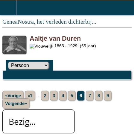
GeneaNostra, het verleden dichterbij...
Aaltje van Duren
1863 - 1929 (65 jaar)
«Vorige
«1
...
2
3
4
5
6
7
8
9
Volgende»
Bezig...