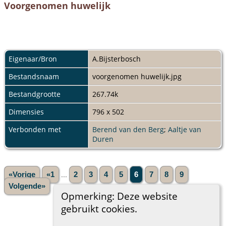
Voorgenomen huwelijk
Eigenaar/Bron
A.Bijsterbosch
Bestandsnaam
voorgenomen huwelijk.jpg
Bestandgrootte
267.74k
Dimensies
796 x 502
Verbonden met
Berend van den Berg
;
Aaltje van
Duren
«Vorige
«1
...
2
3
4
5
6
7
8
9
Volgende»
Opmerking: Deze website
gebruikt cookies.