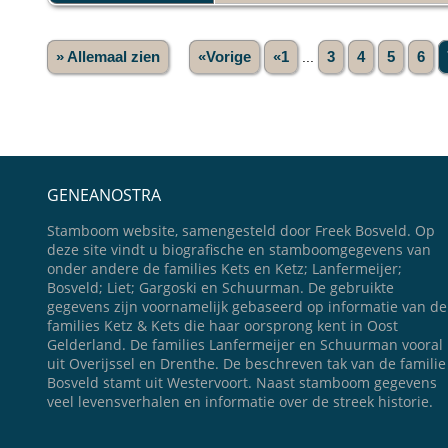
» Allemaal zien
«Vorige
«1
...
3
4
5
6
GENEANOSTRA
Stamboom website, samengesteld door Freek Bosveld. Op
deze site vindt u biografische en stamboomgegevens van
onder andere de families Kets en Ketz; Lanfermeijer;
Bosveld; Liet; Gargoski en Schuurman. De gebruikte
gegevens zijn voornamelijk gebaseerd op informatie van de
families Ketz & Kets die haar oorsprong kent in Oost
Gelderland. De families Lanfermeijer en Schuurman vooral
uit Overijssel en Drenthe. De beschreven tak van de familie
Bosveld stamt uit Westervoort. Naast stamboom gegevens
veel levensverhalen en informatie over de streek historie.