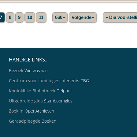
7
8
9
10
11
...
660»
Volgende»
» Dia voorstell
HANDIGE LINKS...
Bezoek
Wie was wie
Centrum voor familiegeschiedenis
CBG
Koninklijke Bibliotheek
Delpher
Uitgebreide gids
Stamboomgids
Zoek in
OpenArchieven
Geraadpleegde
Boeken