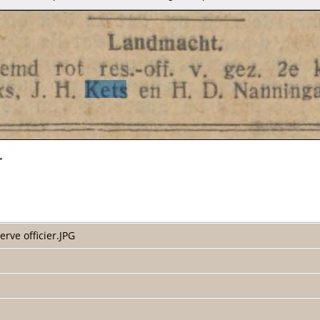
r
rve officier.JPG