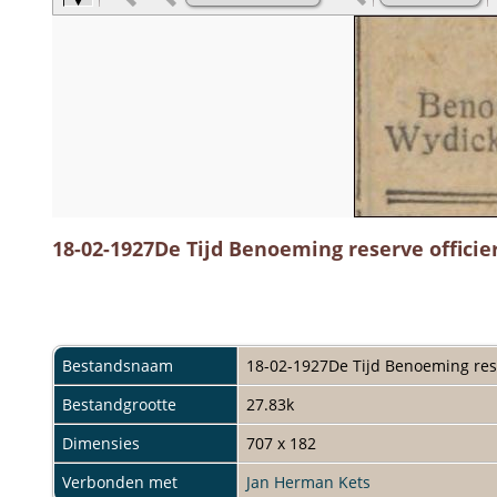
18-02-1927De Tijd Benoeming reserve officie
Bestandsnaam
18-02-1927De Tijd Benoeming rese
Bestandgrootte
27.83k
Dimensies
707 x 182
Verbonden met
Jan Herman Kets