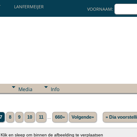
T
LANFERMEIJER
VOORNAAM:
Media
Info
7
8
9
10
11
...
660»
Volgende»
» Dia voorstell