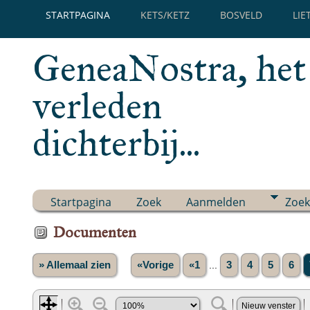
STARTPAGINA
KETS/KETZ
BOSVELD
LIE
GeneaNostra, het
verleden
dichterbij...
Startpagina
Zoek
Aanmelden
Zoek
Documenten
» Allemaal zien
«Vorige
«1
...
3
4
5
6