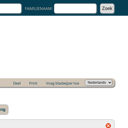
FAMILIENAAM:
Deel
Print
Voeg bladwijzer toe
ing