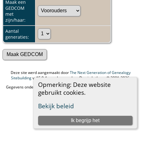
Maak een
GEDCOM
met
zijn/haar:
Aantal
generaties:
Deze site werd aangemaakt door
The Next Generation of Genealogy
Sitebuilding
v. 15.0.4, geschreven door Darrin Lythgoe © 2001-2026.
Opmerking: Deze website
Gegevens onderhouden door
Freek Bosveld
. |
Data Beschermings Beleid
.
gebruikt cookies.
Ga naar standaard site
Bekijk beleid
Ik begrijp het