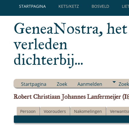
STARTPAGINA
KETS/KETZ
BOSVELD
LIE
GeneaNostra, het
verleden
dichterbij...
Startpagina
Zoek
Aanmelden
Zoek
Robert Christiaan Johannes Lanfermeijer (I
Persoon
Voorouders
Nakomelingen
Verwants