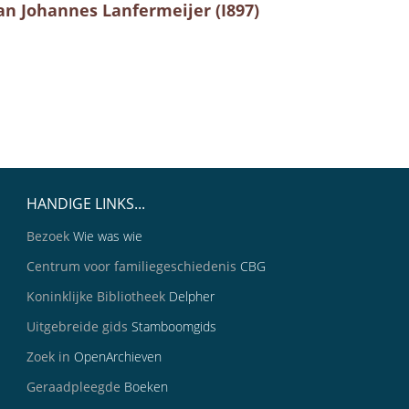
an Johannes Lanfermeijer (I897)
HANDIGE LINKS...
Bezoek
Wie was wie
Centrum voor familiegeschiedenis
CBG
Koninklijke Bibliotheek
Delpher
Uitgebreide gids
Stamboomgids
Zoek in
OpenArchieven
Geraadpleegde
Boeken