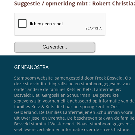
Suggestie / opmerking mbt : Robert Christia
GENEANOSTRA
Stamboom website, samengesteld door Freek Bosveld. Op
deze site vindt u biografische en stamboomgegevens van
onder andere de families Kets en Ketz; Lanfermeijer;
Bosveld; Liet; Gargoski en Schuurman. De gebruikte
gegevens zijn voornamelijk gebaseerd op informatie van de
families Ketz & Kets die haar oorsprong kent in Oost
Gelderland. De families Lanfermeijer en Schuurman vooral
uit Overijssel en Drenthe. De beschreven tak van de familie
Bosveld stamt uit Westervoort. Naast stamboom gegevens
veel levensverhalen en informatie over de streek historie.