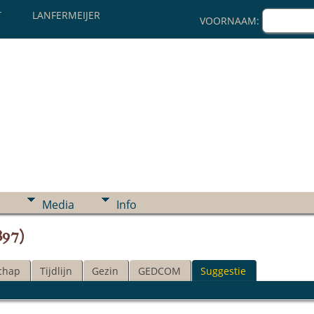
T
LANFERMEIJER
VOORNAAM:
Media
Info
897)
chap
Tijdlijn
Gezin
GEDCOM
Suggestie